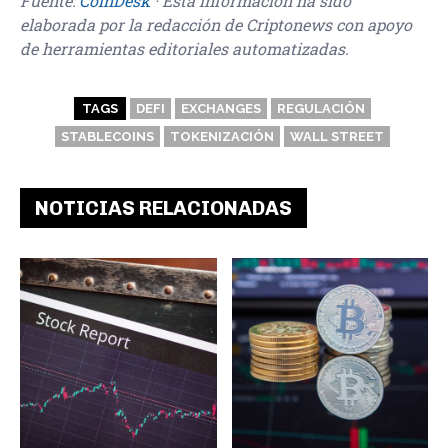
Fuente:
CoinDesk
· Esta información ha sido
elaborada por la redacción de Criptonews con apoyo
de herramientas editoriales automatizadas.
TAGS
DEFI
EXCHANGES
REGULACIÓN
STABLECOINS
TOKENIZACIÓN
WALL STREET
NOTICIAS RELACIONADAS