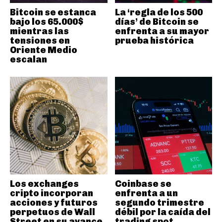
Bitcoin se estanca
La ‘regla de los 500
bajo los 65.000$
días’ de Bitcoin se
mientras las
enfrenta a su mayor
tensiones en
prueba histórica
Oriente Medio
escalan
Los exchanges
Coinbase se
cripto incorporan
enfrenta a un
acciones y futuros
segundo trimestre
perpetuos de Wall
débil por la caída del
Street en su avance
trading spot