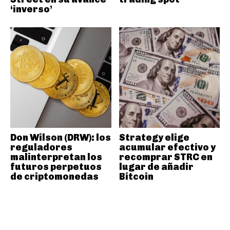
‘inverso’
Don Wilson (DRW): los
Strategy elige
reguladores
acumular efectivo y
malinterpretan los
recomprar STRC en
futuros perpetuos
lugar de añadir
de criptomonedas
Bitcoin