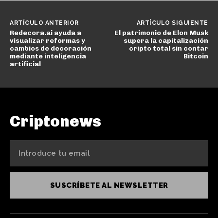
ARTÍCULO ANTERIOR
ARTÍCULO SIGUIENTE
Redecora.ai ayuda a
El patrimonio de Elon Musk
visualizar reformas y
supera la capitalización
cambios de decoración
cripto total sin contar
mediante inteligencia
Bitcoin
artificial
Criptonews
SUSCRÍBETE AL NEWSLETTER