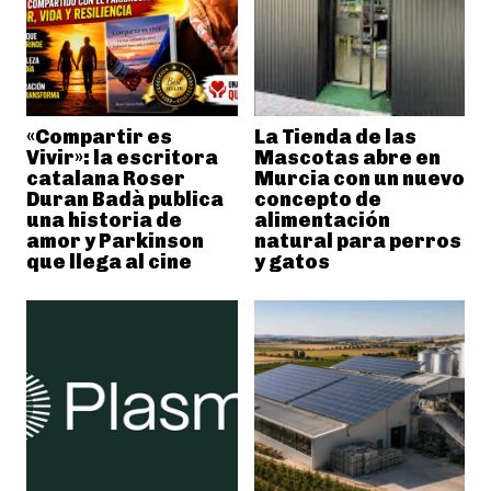
«Compartir es
La Tienda de las
Vivir»: la escritora
Mascotas abre en
catalana Roser
Murcia con un nuevo
Duran Badà publica
concepto de
una historia de
alimentación
amor y Parkinson
natural para perros
que llega al cine
y gatos