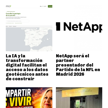
La IA y la
NetApp será el
transformación
partner
digital facilitan el
presentador del
acceso a los datos
Partido de la NFL en
geotécnicos antes
Madrid 2026
de construir