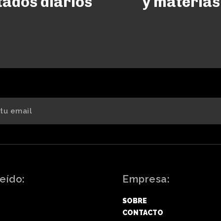
stados diarios
y materias
eído:
Empresa:
SOBRE
CONTACTO