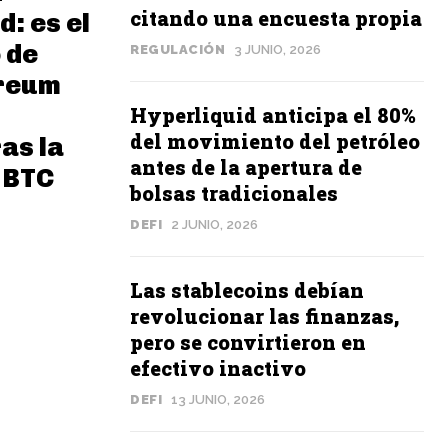
citando una encuesta propia
: es el
 de
REGULACIÓN
3 JUNIO, 2026
ereum
Hyperliquid anticipa el 80%
del movimiento del petróleo
ras la
antes de la apertura de
 BTC
bolsas tradicionales
DEFI
2 JUNIO, 2026
Las stablecoins debían
revolucionar las finanzas,
pero se convirtieron en
efectivo inactivo
DEFI
13 JUNIO, 2026