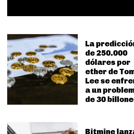
La predicció
de 250.000
dólares por
ether de To
Lee se enfre
a un proble
de 30 billone
Bitmine lanz