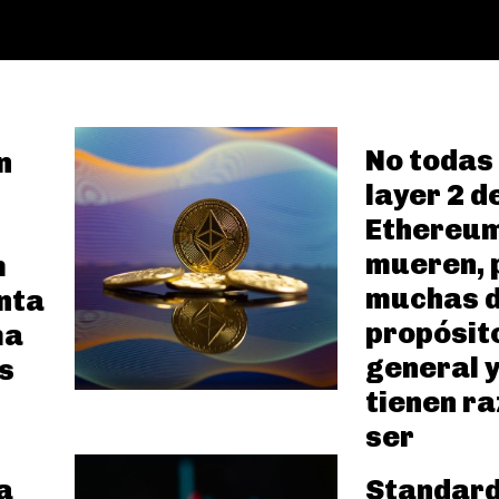
No todas 
n
layer 2 d
Ethereu
mueren, 
m
muchas 
nta
propósit
ma
general y
s
tienen ra
ser
a
Standar