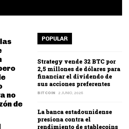
POPULAR
las
e
m
Strategy vende 32 BTC por
pero
2,5 millones de dólares para
financiar el dividendo de
de
sus acciones preferentes
o
a no
BITCOIN
2 JUNIO, 2026
zón de
La banca estadounidense
presiona contra el
d
rendimiento de stablecoins