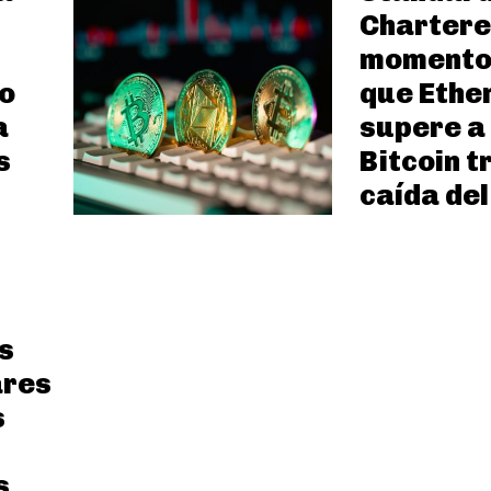
Chartered
momento
o
que Eth
a
supere a
s
Bitcoin t
caída del
s
ares
s
s