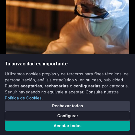
Tu privacidad es importante
Utilizamos cookies propias y de terceros para fines técnicos, de
personalización, análisis estadístico y, en su caso, publicidad.
Puedes
aceptarlas
,
rechazarlas
o
configurarlas
por categoría.
Seguir navegando no equivale a aceptar. Consulta nuestra
Política de Cookies
.
Rechazar todas
Configurar
Binance dificulta a la policía el
Aceptar todas
rastreo de delincuentes cripto,