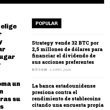
POPULAR
 elige
r
y
Strategy vende 32 BTC por
ar
2,5 millones de dólares para
financiar el dividendo de
lugar
sus acciones preferentes
r
BITCOIN
2 JUNIO, 2026
toma un
La banca estadounidense
n
presiona contra el
tras su
rendimiento de stablecoins
citando una encuesta propia
s