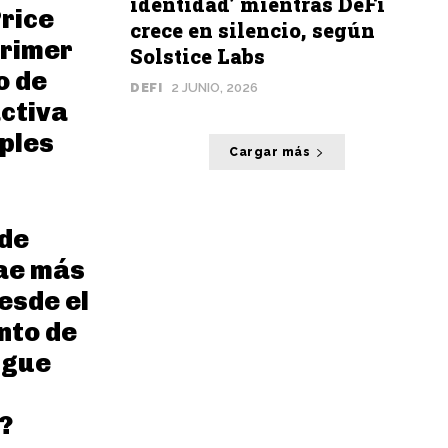
identidad’ mientras DeFi
rice
crece en silencio, según
primer
Solstice Labs
o de
DEFI
2 JUNIO, 2026
activa
ples
Cargar más
 de
cae más
esde el
nto de
igue
?