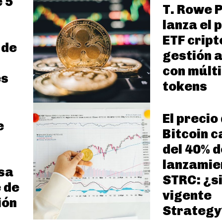
 5
T. Rowe P
lanza el 
ETF cript
 de
gestión 
con múlti
es
tokens
El precio
e
Bitcoin 
n
del 40% d
lanzamie
sa
STRC: ¿s
 de
vigente
ión
Strategy