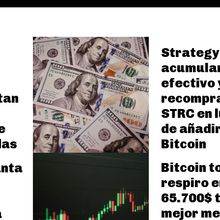
Strategy
acumula
s
efectivo 
tan
recompr
STRC en 
e
de añadi
das
Bitcoin
Bitcoin 
anta
respiro e
65.700$ 
mejor me
a