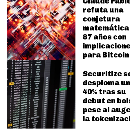
Claude Fable
refuta una
conjetura
matemática
87 años con
implicacion
para Bitcoin
Securitize s
desploma u
40% tras su
debut en bol
pese al auge
la tokenizac