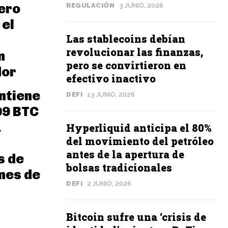
ero
REGULACIÓN
3 JUNIO, 2026
 el
Las stablecoins debían
revolucionar las finanzas,
n
pero se convirtieron en
dor
efectivo inactivo
ntiene
DEFI
13 JUNIO, 2026
09 BTC
a
Hyperliquid anticipa el 80%
del movimiento del petróleo
antes de la apertura de
s de
bolsas tradicionales
nes de
DEFI
2 JUNIO, 2026
Bitcoin sufre una ‘crisis de