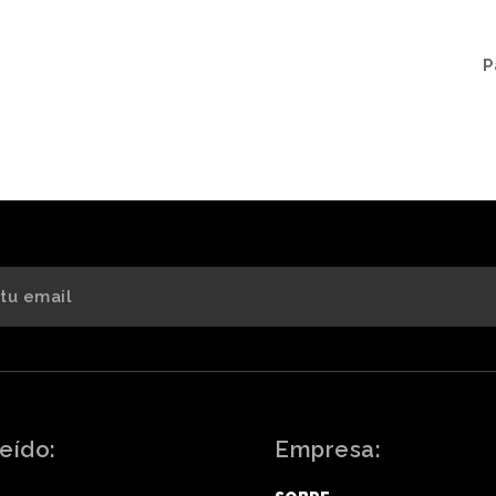
P
eído:
Empresa: