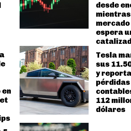
desde en
l
mientras
mercado
espera u
cataliza
za
Tesla ma
de
sus 11.5
y report
pérdidas
 en
contable
et
112 millo
dólares
ips