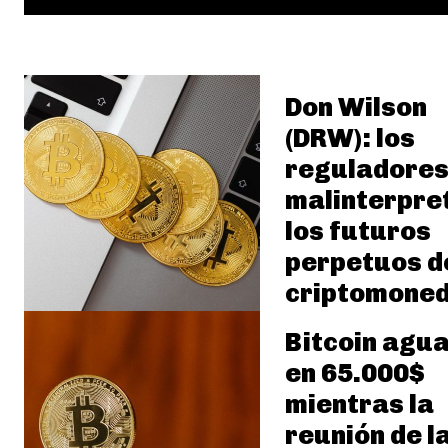
Don Wilson
(DRW): los
reguladore
malinterpre
los futuros
perpetuos d
criptomone
Bitcoin agu
en 65.000$
mientras la
reunión de l