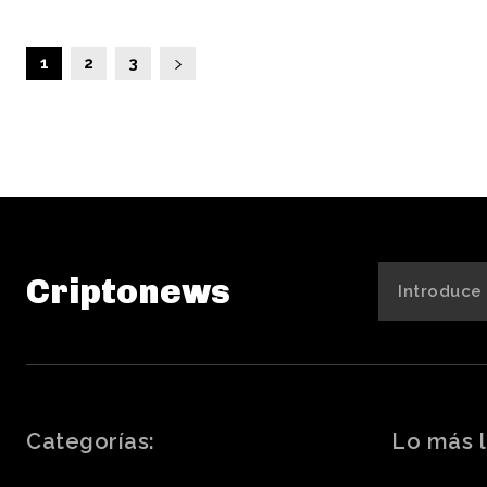
1
2
3
Criptonews
Categorías:
Lo más l