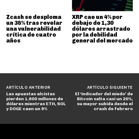
Zcash se desploma
XRP cae un 4% por
un 38% tras revelar
debajo de 1,30
una vulnerabilidad
dólares arrastrado
crítica de cuatro
por la debilidad
años
general del mercado
ARTÍCULO ANTERIOR
ARTÍCULO SIGUIENTE
Las apuestas alcistas
El ‘indicador del miedo’ de
pierden 1.600 millones de
Bitcoin salta casi un 20%,
dólares mientras ETH, SOL
su mayor subida desde el
y DOGE caen un 9%
crash de febrero