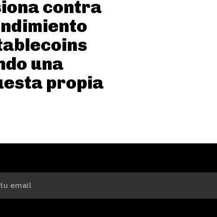
iona contra
endimiento
tablecoins
ndo una
esta propia