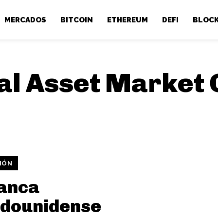
MERCADOS
BITCOIN
ETHEREUM
DEFI
BLOCK
al Asset Market C
IÓN
banca
adounidense