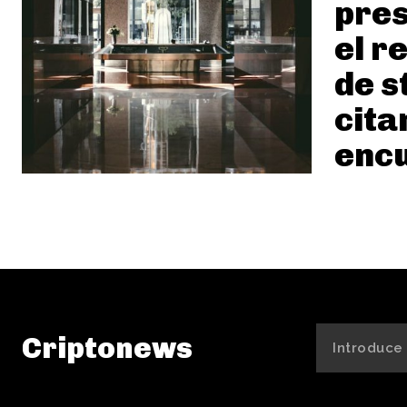
pres
el r
de s
cita
encu
Criptonews