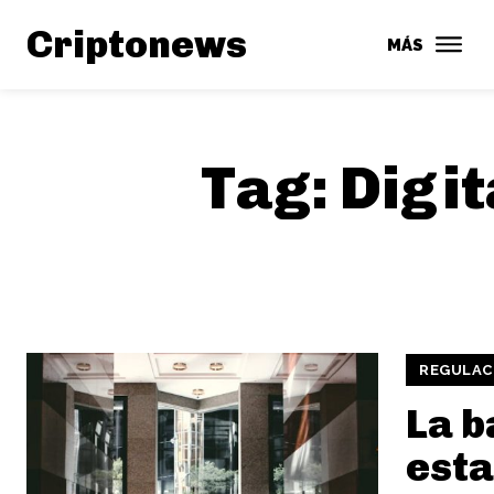
Criptonews
MÁS
Tag:
Digit
REGULAC
La 
est