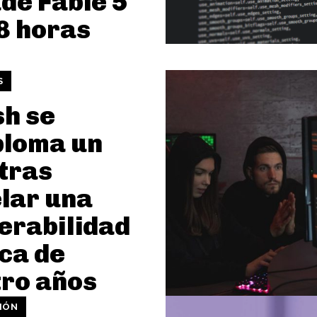
de Fable 5
8 horas
S
h se
ploma un
tras
lar una
erabilidad
ica de
ro años
IÓN