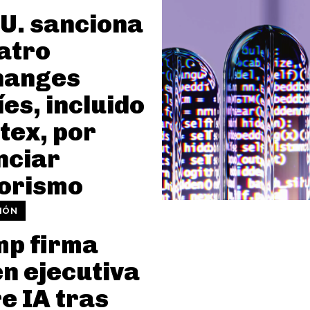
U. sanciona
atro
hanges
íes, incluido
tex, por
nciar
orismo
IÓN
mp firma
n ejecutiva
e IA tras