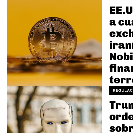
EE.U
a cu
exc
iran
Nobi
fina
terr
REGULAC
Tru
orde
sobr