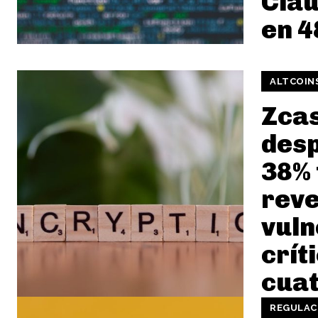
Clau
en 4
ALTCOIN
Zcas
des
38% 
reve
vuln
crít
cuat
REGULAC