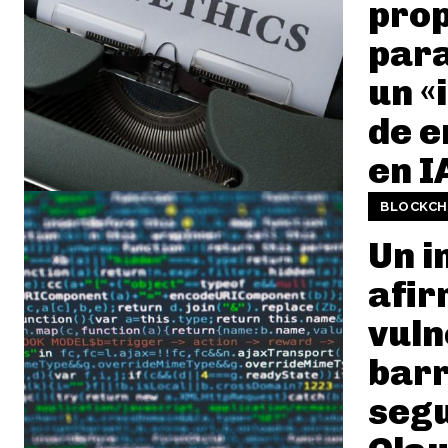
prop
para
un «
de 
en I
BLOCKCH
Un i
afir
vuln
barr
segu