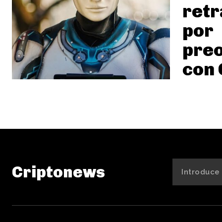
retr
por
pre
con 
Criptonews