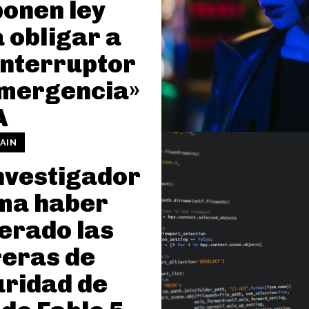
onen ley
 obligar a
interruptor
emergencia»
A
AIN
nvestigador
ma haber
erado las
eras de
ridad de