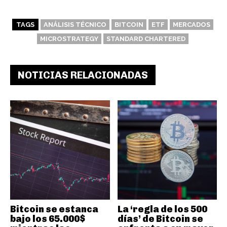
TAGS
ANÁLISIS TÉCNICO
BITCOIN
ETF
MERCADOS
MICROSTRATEGY
STANDARD CHARTERED
NOTICIAS RELACIONADAS
Bitcoin se estanca
La ‘regla de los 500
bajo los 65.000$
días’ de Bitcoin se