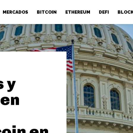
MERCADOS
BITCOIN
ETHEREUM
DEFI
BLOCK
 y
ren
coin en