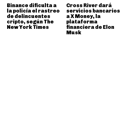
Binance dificulta a
Cross River dará
la policía el rastreo
servicios bancarios
de delincuentes
a X Money, la
cripto, según The
plataforma
New York Times
financiera de Elon
Musk