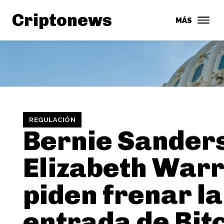
Criptonews
MÁS
REGULACIÓN
Bernie Sanders
Elizabeth War
piden frenar la
entrada de Bit