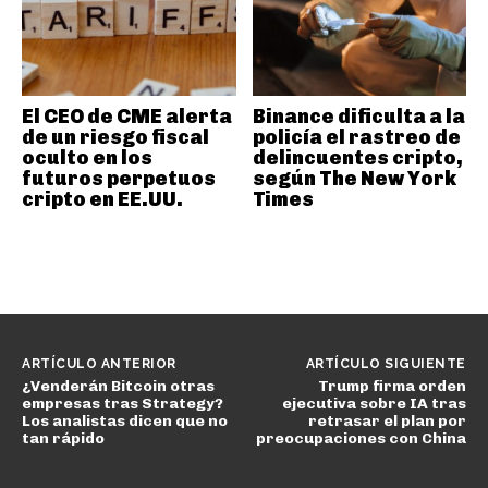
El CEO de CME alerta
Binance dificulta a la
de un riesgo fiscal
policía el rastreo de
oculto en los
delincuentes cripto,
futuros perpetuos
según The New York
cripto en EE.UU.
Times
ARTÍCULO ANTERIOR
ARTÍCULO SIGUIENTE
¿Venderán Bitcoin otras
Trump firma orden
empresas tras Strategy?
ejecutiva sobre IA tras
Los analistas dicen que no
retrasar el plan por
tan rápido
preocupaciones con China