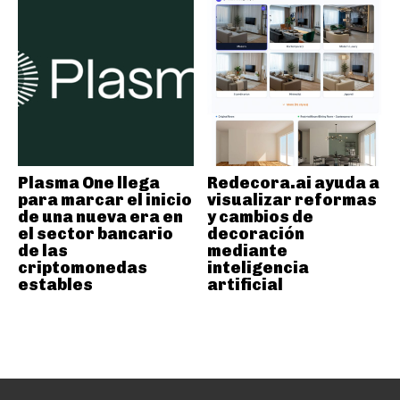
Plasma One llega
Redecora.ai ayuda a
para marcar el inicio
visualizar reformas
de una nueva era en
y cambios de
el sector bancario
decoración
de las
mediante
criptomonedas
inteligencia
estables
artificial