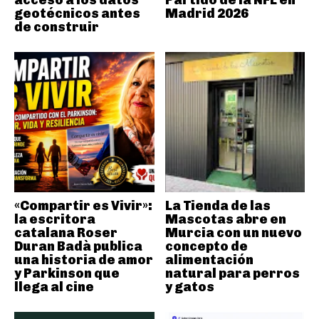
acceso a los datos
Partido de la NFL en
geotécnicos antes
Madrid 2026
de construir
«Compartir es Vivir»:
La Tienda de las
la escritora
Mascotas abre en
catalana Roser
Murcia con un nuevo
Duran Badà publica
concepto de
una historia de amor
alimentación
y Parkinson que
natural para perros
llega al cine
y gatos