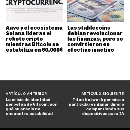
Aave y el ecosistema
Las stablecoins
Solana lideran el
debían revolucionar
rebote cripto
las finanzas, pero se
mientras Bitcoin se
convirtieron en
estabiliza en 60.000$
efectivo inactivo
ARTÍCULO ANTERIOR
ARTÍCULO SIGUIENTE
La crisis de identidad
Titan Network permite a
perpetua de bitcoin: por
particulares ganar dinero
qué su precio no
compartiendo sus
encuentra estabilidad
dispositivos para IA