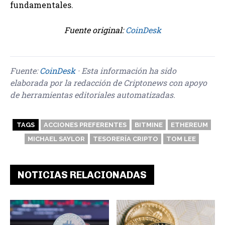
fundamentales.
Fuente original:
CoinDesk
Fuente:
CoinDesk
· Esta información ha sido
elaborada por la redacción de Criptonews con apoyo
de herramientas editoriales automatizadas.
TAGS
ACCIONES PREFERENTES
BITMINE
ETHEREUM
MICHAEL SAYLOR
TESORERÍA CRIPTO
TOM LEE
NOTICIAS RELACIONADAS