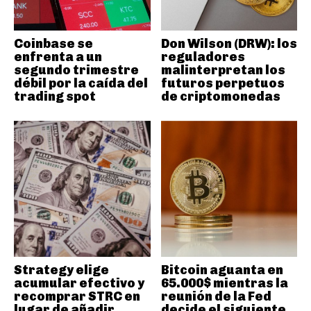
Coinbase se
Don Wilson (DRW): los
enfrenta a un
reguladores
segundo trimestre
malinterpretan los
débil por la caída del
futuros perpetuos
trading spot
de criptomonedas
Strategy elige
Bitcoin aguanta en
acumular efectivo y
65.000$ mientras la
recomprar STRC en
reunión de la Fed
lugar de añadir
decide el siguiente