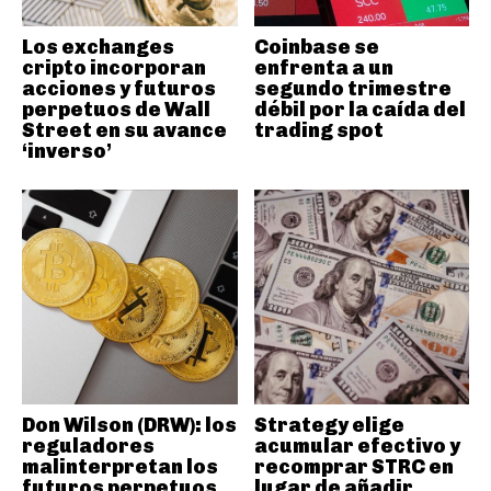
Los exchanges
Coinbase se
cripto incorporan
enfrenta a un
acciones y futuros
segundo trimestre
perpetuos de Wall
débil por la caída del
Street en su avance
trading spot
‘inverso’
Don Wilson (DRW): los
Strategy elige
reguladores
acumular efectivo y
malinterpretan los
recomprar STRC en
futuros perpetuos
lugar de añadir