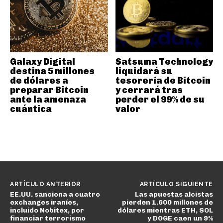
Galaxy Digital
Satsuma Technology
destina 5 millones
liquidará su
de dólares a
tesorería de Bitcoin
preparar Bitcoin
y cerrará tras
ante la amenaza
perder el 99% de su
cuántica
valor
ARTÍCULO ANTERIOR
ARTÍCULO SIGUIENTE
EE.UU. sanciona a cuatro
Las apuestas alcistas
exchanges iraníes,
pierden 1.600 millones de
incluido Nobitex, por
dólares mientras ETH, SOL
financiar terrorismo
y DOGE caen un 9%