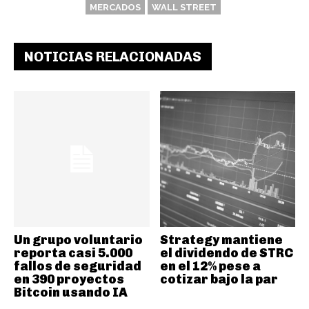
MERCADOS
WALL STREET
NOTICIAS RELACIONADAS
Un grupo voluntario
Strategy mantiene
reporta casi 5.000
el dividendo de STRC
fallos de seguridad
en el 12% pese a
en 390 proyectos
cotizar bajo la par
Bitcoin usando IA